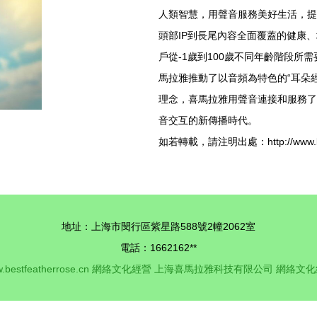
人類智慧，用聲音服務美好生活，提
頭部IP到長尾內容全面覆蓋的健康
戶從-1歲到100歲不同年齡階段所
馬拉雅推動了以音頻為特色的“耳朵經濟
理念，喜馬拉雅用聲音連接和服務了
音交互的新傳播時代。
如若轉載，請注明出處：http://www.bestfe
地址：上海市閔行區紫星路588號2幢2062室
電話：1662162**
.bestfeatherrose.cn
網絡文化經營
上海喜馬拉雅科技有限公司
網絡文化