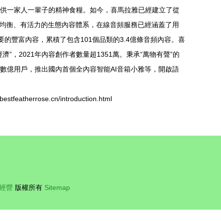
供一家人一輩子的精神食糧。如今，喜馬拉雅已經建立了從
、均衡、有活力的生態內容體系，在線音頻服務已經涵蓋了用
需要的豐富內容，累積了包含101個品類的3.4億條音頻內容。喜
”，2021年內容創作者數量超1351萬。秉承“萬物有聲”的
數億用戶，推出國內首個全內容智能AI音箱小雅等，開啟語
atherrose.cn/introduction.html
經營
版權所有
Sitemap